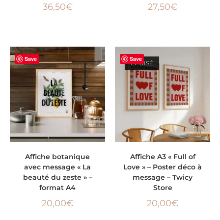
36,50
€
27,50
€
Save
Save
ÉPUISÉ
AJOUTER AU PANIER
LIRE LA SUITE
Affiche botanique
Affiche A3 « Full of
avec message « La
Love » – Poster déco à
beauté du zeste » –
message – Twicy
format A4
Store
20,00
€
20,00
€