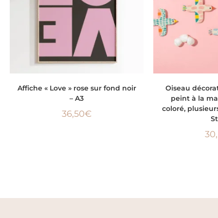
AJOUTER AU PANIER
CHOIX D
Affiche « Love » rose sur fond noir
Oiseau décora
– A3
peint à la ma
coloré, plusieu
36,50
€
S
30