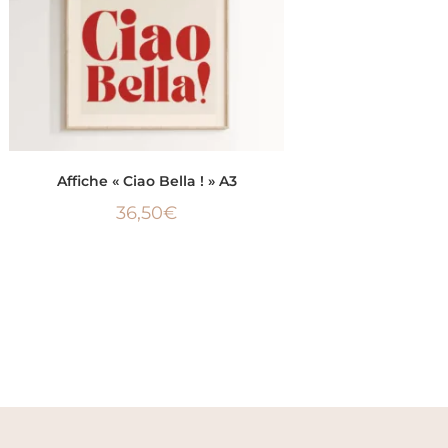
AJOUTER AU PANIER
Affiche « Ciao Bella ! » A3
36,50
€