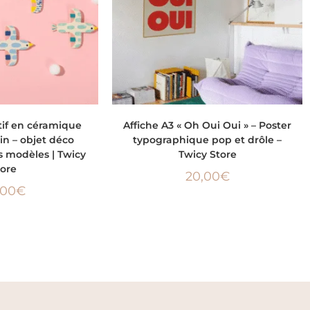
ES OPTIONS
AJOUTER AU PANIER
tif en céramique
Affiche A3 « Oh Oui Oui » – Poster
in – objet déco
typographique pop et drôle –
rs modèles | Twicy
Twicy Store
tore
20,00
€
,00
€