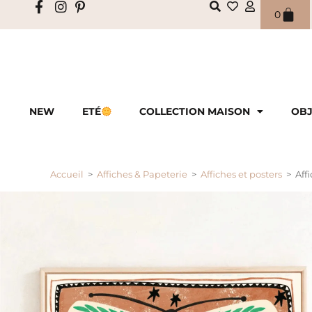
0
NEW
ETÉ
COLLECTION MAISON
OBJ
Accueil
>
Affiches & Papeterie
>
Affiches et posters
>
Aff