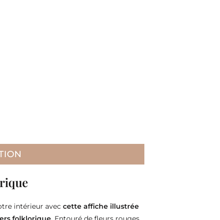
TION
orique
tre intérieur avec
cette affiche illustrée
rs folklorique.
Entouré de fleurs rouges,