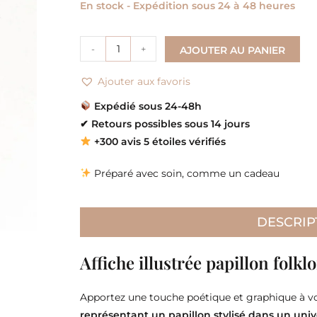
En stock - Expédition sous 24 à 48 heures
-
+
AJOUTER AU PANIER
Ajouter aux favoris
Expédié sous 24-48h
✔
Retours possibles sous 14 jours
+300 avis 5 étoiles vérifiés
Préparé avec soin, comme un cadeau
DESCRIP
Affiche illustrée papillon folkl
Apportez une touche poétique et graphique à vo
représentant un papillon stylisé dans un unive