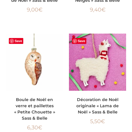
de Noël » Sass & Belle
Neiges » Sass & Belle
9,00
€
9,40
€
Save
Save
AJOUTER AU PANIER
AJOUTER AU PANIER
Boule de Noël en
Décoration de Noël
verre et paillettes
originale « Lama de
« Petite Chouette »
Noël » Sass & Belle
Sass & Belle
5,50
€
6,30
€