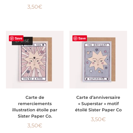
3,50
€
Save
Save
ÉPUISÉ
LIRE LA SUITE
AJOUTER AU PANIER
Carte de
Carte d’anniversaire
remerciements
« Superstar » motif
illustration étoile par
étoilé Sister Paper Co
Sister Paper Co.
3,50
€
3,50
€