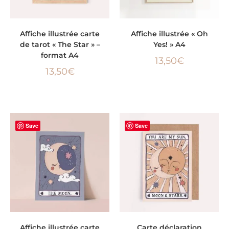
AJOUTER AU PANIER
LIRE LA SUITE
Affiche illustrée carte
Affiche illustrée « Oh
de tarot « The Star » –
Yes! » A4
format A4
13,50
€
13,50
€
Save
Save
AJOUTER AU PANIER
AJOUTER AU PANIER
Affiche illustrée carte
Carte déclaration