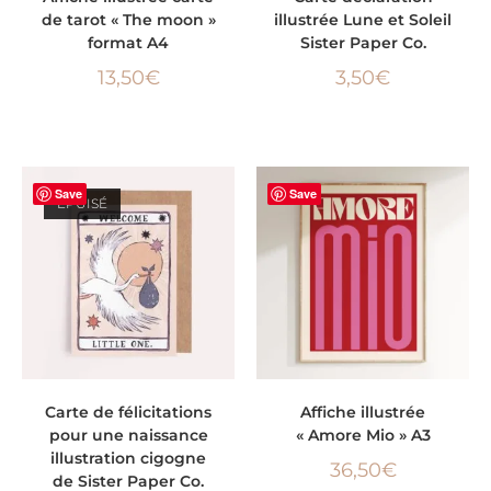
de tarot « The moon »
illustrée Lune et Soleil
format A4
Sister Paper Co.
13,50
€
3,50
€
Save
Save
ÉPUISÉ
LIRE LA SUITE
AJOUTER AU PANIER
Carte de félicitations
Affiche illustrée
pour une naissance
« Amore Mio » A3
illustration cigogne
36,50
€
de Sister Paper Co.