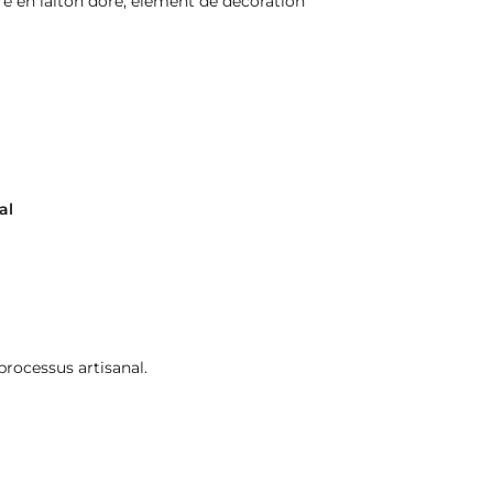
e en laiton doré, élément de décoration
al
processus artisanal.