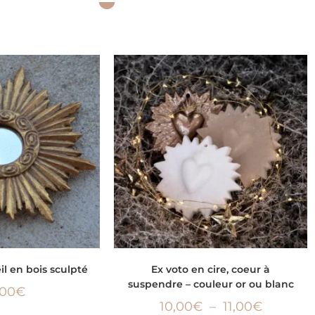
LA SUITE
CHOIX DES OPTIONS
eil en bois sculpté
Ex voto en cire, coeur à
suspendre – couleur or ou blanc
,00
€
10,00
€
–
11,00
€