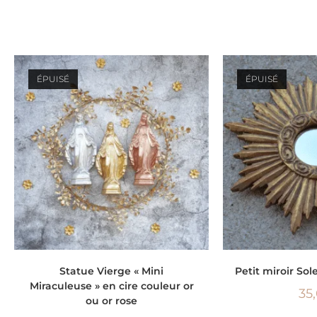
ÉPUISÉ
ÉPUISÉ
CHOIX DES OPTIONS
LIRE 
Statue Vierge « Mini
Petit miroir Sol
Miraculeuse » en cire couleur or
35
ou or rose