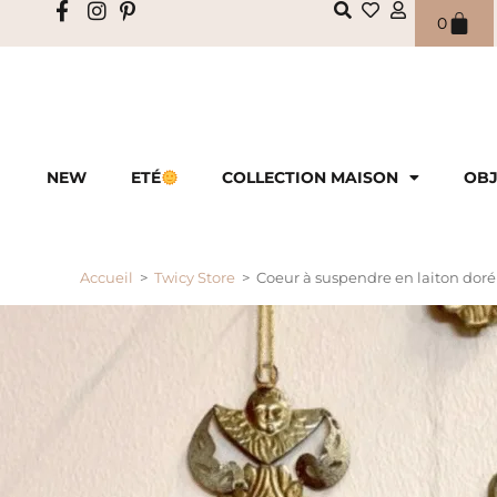
0
NEW
ETÉ
COLLECTION MAISON
OBJ
Accueil
>
Twicy Store
>
Coeur à suspendre en laiton doré