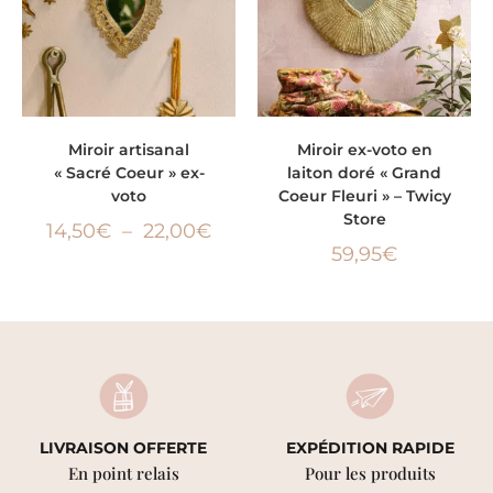
CHOIX DES OPTIONS
AJOUTER AU PANIER
Miroir artisanal
Miroir ex-voto en
« Sacré Coeur » ex-
laiton doré « Grand
voto
Coeur Fleuri » – Twicy
Store
14,50
€
–
22,00
€
59,95
€
LIVRAISON OFFERTE
EXPÉDITION RAPIDE
En point relais
Pour les produits