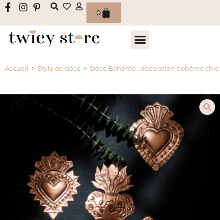
0
Accueil
>
Style de déco
>
Déco Bohème : décoration bohème chic