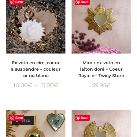
Save
Save
CHOIX DES OPTIONS
AJOUTER AU PANIER
Ex voto en cire, coeur
Miroir ex-voto en
à suspendre – couleur
laiton doré « Coeur
or ou blanc
Royal » – Twicy Store
10,00
€
–
11,00
€
59,95
€
Save
Save
ÉPUISÉ