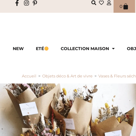
0
NEW
ETÉ
COLLECTION MAISON
OBJ
Accueil
>
Objets déco & Art de vivre
>
Vases & Fleurs séc