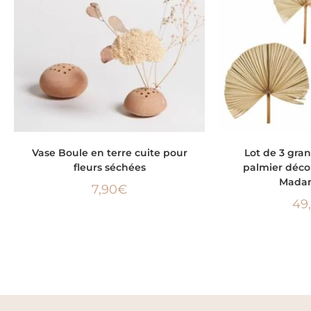
LIRE LA SUITE
AJOUTER
Vase Boule en terre cuite pour
Lot de 3 gran
fleurs séchées
palmier déc
Madam
7,90
€
49