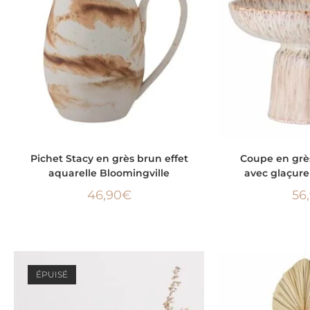
AJOUTER AU PANIER
AJOUTER
Pichet Stacy en grès brun effet
Coupe en grè
aquarelle Bloomingville
avec glaçur
46,90
€
56
ÉPUISÉ