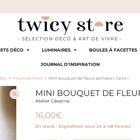
- SÉLECTION DÉCO & ART DE VIVRE -
ETS DÉCO
LUMINAIRES
BOULES À FACETTES
JOURNAL D’INSPIRATION
hées
>
Fleurs séchées
>
Mini bouquet de fleurs séchées « Janis »
MINI BOUQUET DE FLEUR
Atelier Césarine
16,00
€
En stock - Expédition sous 24 à 48 heures