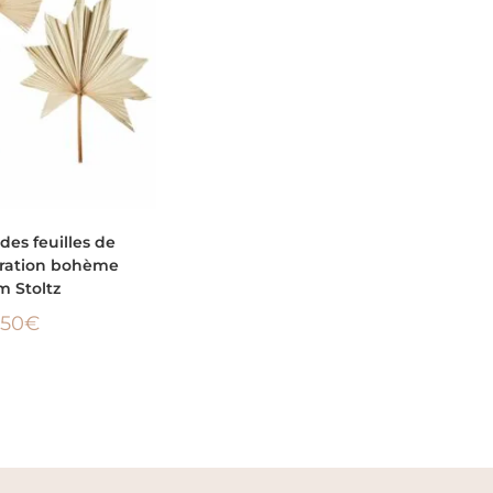
 AU PANIER
des feuilles de
oration bohème
 Stoltz
,50
€