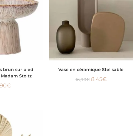
 AU PANIER
AJOUTER AU PANIER
s brun sur pied
Vase en céramique Stel sable
e Madam Stoltz
8,45
€
16,90
€
,90
€