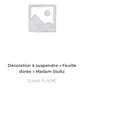
AJOUTER AU PANIER
Décoration à suspendre « Feuille
dorée » Madam Stoltz
6,49
€
12,99
€