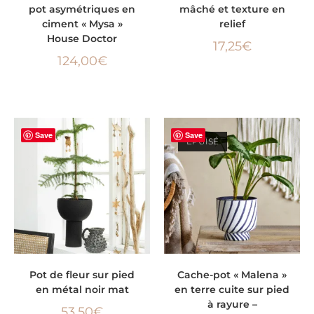
pot asymétriques en
mâché et texture en
ciment « Mysa »
relief
House Doctor
17,25
€
124,00
€
Save
Save
ÉPUISÉ
AJOUTER AU PANIER
LIRE LA SUITE
Pot de fleur sur pied
Cache-pot « Malena »
en métal noir mat
en terre cuite sur pied
à rayure –
53,50
€