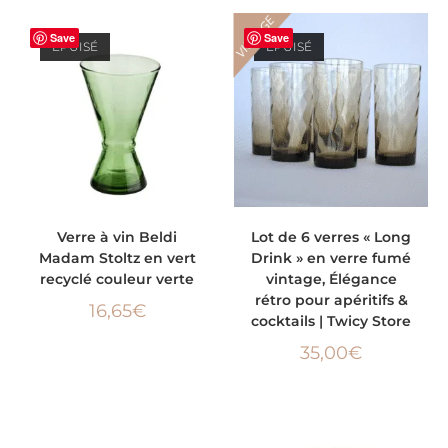
VINTAGE
Save
Save
ÉPUISÉ
ÉPUISÉ
LIRE LA SUITE
LIRE LA SUITE
Verre à vin Beldi
Lot de 6 verres « Long
Madam Stoltz en vert
Drink » en verre fumé
recyclé couleur verte
vintage, Élégance
rétro pour apéritifs &
16,65
€
cocktails | Twicy Store
35,00
€