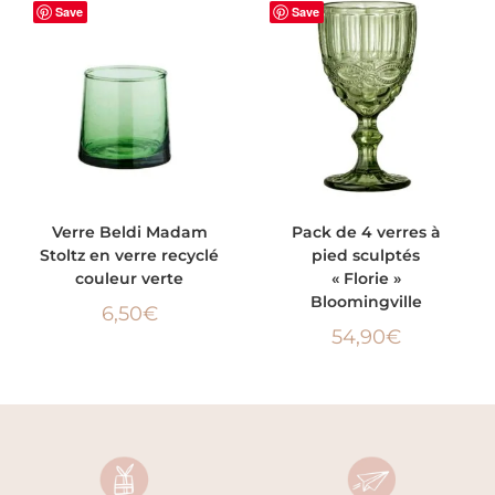
Save
Save
AJOUTER AU PANIER
AJOUTER AU PANIER
Verre Beldi Madam
Pack de 4 verres à
Stoltz en verre recyclé
pied sculptés
couleur verte
« Florie »
Bloomingville
6,50
€
54,90
€