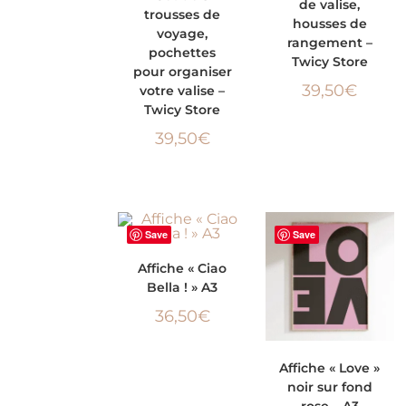
de valise,
trousses de
OPTIONS
housses de
voyage,
rangement –
pochettes
Twicy Store
pour organiser
39,50
€
votre valise –
Twicy Store
39,50
€
Save
Save
AJOUTER AU
Affiche « Ciao
Bella ! » A3
PANIER
36,50
€
AJOUTER AU
Affiche « Love »
noir sur fond
PANIER