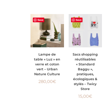
Save
Save
AJOUTER AU
CHOIX DES
Lampe de
Sacs shopping
table « Luz » en
réutilisables
PANIER
OPTIONS
verre et coton
« Standard
vert – Urban
Baggu »,
Nature Culture
pratiques,
écologiques &
280,00
€
stylés – Twicy
Store
15,00
€