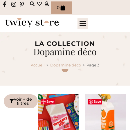
0
LA COLLECTION
Dopamine déco
Accueil
>
Dopamine déco
>
Page 3
Voir + de
Save
Save
filtres