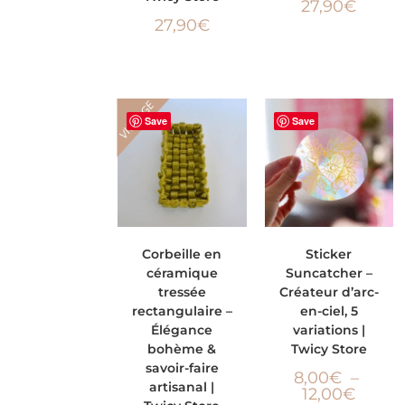
27,90
€
27,90
€
VINTAGE
Save
Save
AJOUTER AU
CHOIX DES
Corbeille en
Sticker
céramique
Suncatcher –
PANIER
OPTIONS
tressée
Créateur d’arc-
rectangulaire –
en-ciel, 5
Élégance
variations |
bohème &
Twicy Store
savoir-faire
8,00
€
–
artisanal |
12,00
€