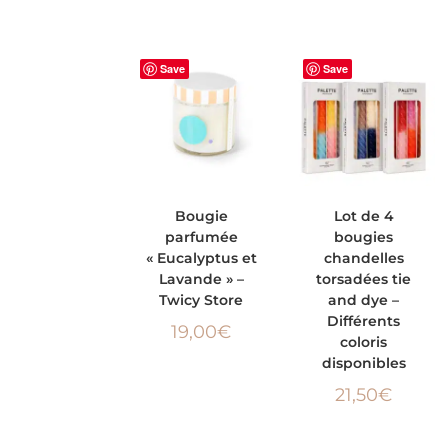
Save
Save
AJOUTER AU
CHOIX DES
Bougie
Lot de 4
parfumée
bougies
PANIER
OPTIONS
« Eucalyptus et
chandelles
Lavande » –
torsadées tie
Twicy Store
and dye –
Différents
19,00
€
coloris
disponibles
21,50
€