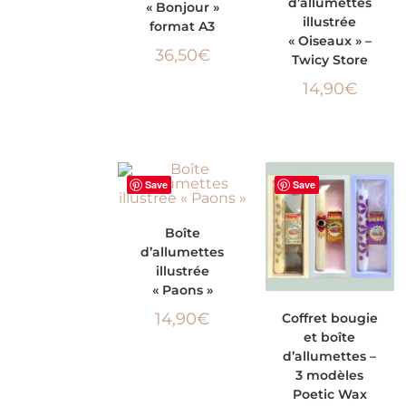
d’allumettes
« Bonjour »
PANIER
illustrée
format A3
« Oiseaux » –
36,50
€
Twicy Store
14,90
€
Save
Save
AJOUTER AU
Boîte
d’allumettes
PANIER
illustrée
« Paons »
CHOIX DES
14,90
€
Coffret bougie
et boîte
OPTIONS
d’allumettes –
3 modèles
Poetic Wax