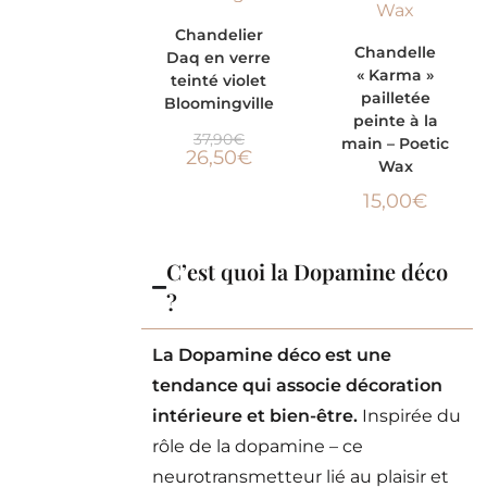
AJOUTER AU
-30%
Chandelier
AJOUTER AU
Chandelle
Daq en verre
PANIER
« Karma »
teinté violet
PANIER
pailletée
Bloomingville
peinte à la
37,90
€
main – Poetic
26,50
€
Wax
15,00
€
C’est quoi la Dopamine déco
?
La Dopamine déco est une
tendance qui associe décoration
intérieure et bien-être.
Inspirée du
rôle de la dopamine – ce
neurotransmetteur lié au plaisir et