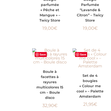
parfumée
Parfumée
PANIER
PANIER
« Pêche et
“Lavande &
Mangue » –
Citron” – Twicy
Twicy Store
Store
19,00
€
19,00
€
Save
Save
AJOUTER AU
Boule à
AJOUTER AU
Set de 4
facettes à
PANIER
bougies
rayures
PANIER
« Colour me
multicolores 15
cool » – Palette
cm – Boule
Amsterdam
disco
21,95
€
32,90
€