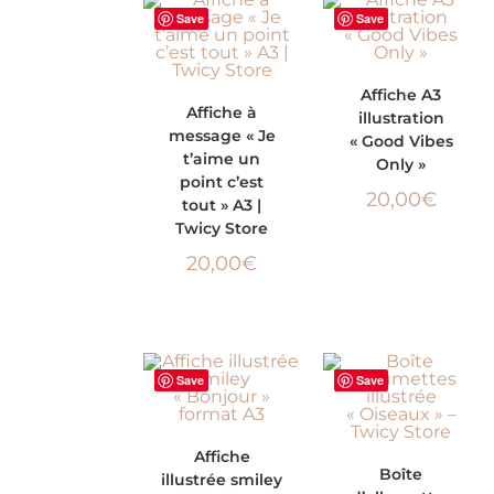
Save
Save
AJOUTER AU
Affiche A3
AJOUTER AU
Affiche à
illustration
PANIER
message « Je
« Good Vibes
PANIER
t’aime un
Only »
point c’est
20,00
€
tout » A3 |
Twicy Store
20,00
€
Save
Save
AJOUTER AU
Affiche
AJOUTER AU
Boîte
illustrée smiley
PANIER