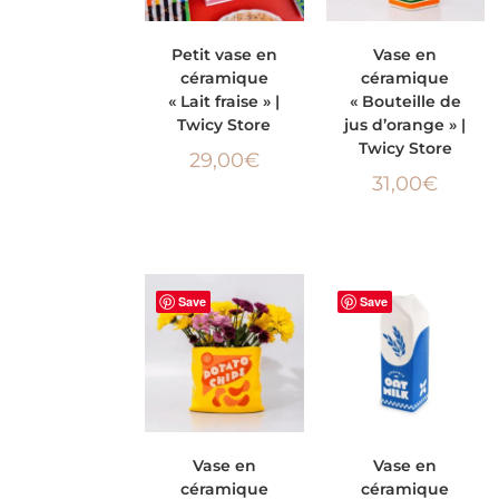
AJOUTER AU
AJOUTER AU
Petit vase en
Vase en
céramique
céramique
PANIER
PANIER
« Lait fraise » |
« Bouteille de
Twicy Store
jus d’orange » |
Twicy Store
29,00
€
31,00
€
Save
Save
AJOUTER AU
AJOUTER AU
Vase en
Vase en
céramique
céramique
PANIER
PANIER