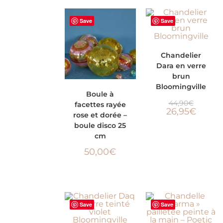
Save
Save
AJOUTER AU
-40%
Chandelier
Dara en verre
PANIER
brun
Bloomingville
AJOUTER AU
Boule à
44,90
€
facettes rayée
PANIER
26,95
€
rose et dorée –
boule disco 25
cm
50,00
€
Save
Save