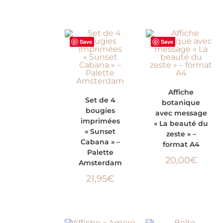
Save
Save
AJOUTER AU
Affiche
AJOUTER AU
Set de 4
botanique
PANIER
bougies
avec message
PANIER
imprimées
« La beauté du
« Sunset
zeste » –
Cabana » –
format A4
Palette
20,00
€
Amsterdam
21,95
€