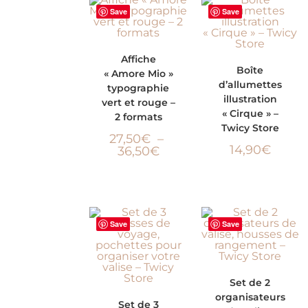
Save
Save
CHOIX DES
Affiche
AJOUTER AU
Boîte
« Amore Mio »
OPTIONS
d’allumettes
typographie
PANIER
illustration
vert et rouge –
« Cirque » –
2 formats
Twicy Store
27,50
€
–
14,90
€
36,50
€
Save
Save
CHOIX DES
Set de 2
organisateurs
CHOIX DES
OPTIONS
Set de 3