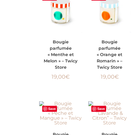
AJOUTER AU
AJOUTER AU
Bougie
Bougie
parfumée
parfumée
PANIER
PANIER
« Menthe et
« Orange et
Melon » – Twicy
Romarin » –
Store
Twicy Store
19,00
€
19,00
€
Save
Save
AJOUTER AU
AJOUTER AU
Bougie
Bougie