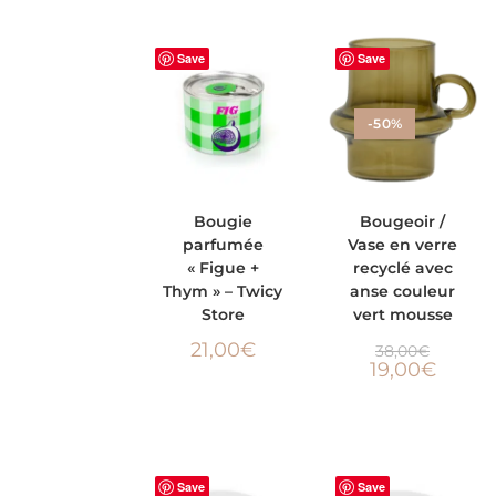
Save
Save
-50%
AJOUTER AU
AJOUTER AU
Bougie
Bougeoir /
parfumée
Vase en verre
PANIER
PANIER
« Figue +
recyclé avec
Thym » – Twicy
anse couleur
Store
vert mousse
21,00
€
38,00
€
19,00
€
Save
Save