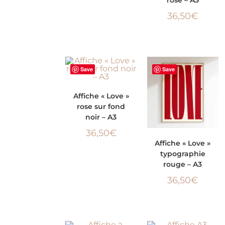
rose – A3
36,50
€
Save
Save
AJOUTER AU
Affiche « Love »
rose sur fond
PANIER
noir – A3
36,50
€
AJOUTER AU
Affiche « Love »
typographie
PANIER
rouge – A3
36,50
€