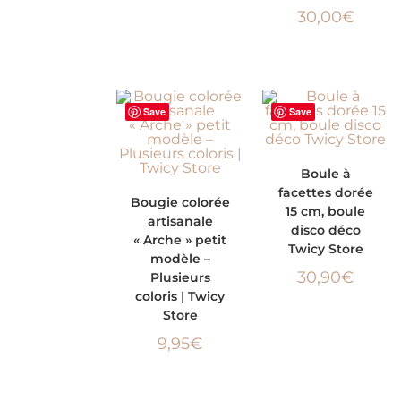
30,00
€
Save
Save
AJOUTER AU
Boule à
facettes dorée
CHOIX DES
PANIER
Bougie colorée
15 cm, boule
artisanale
OPTIONS
disco déco
« Arche » petit
Twicy Store
modèle –
30,90
€
Plusieurs
coloris | Twicy
Store
9,95
€