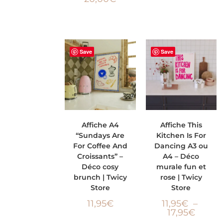
Save
Save
AJOUTER AU
CHOIX DES
Affiche A4
Affiche This
“Sundays Are
Kitchen Is For
PANIER
OPTIONS
For Coffee And
Dancing A3 ou
Croissants” –
A4 – Déco
Déco cosy
murale fun et
brunch | Twicy
rose | Twicy
Store
Store
11,95
€
11,95
€
–
17,95
€