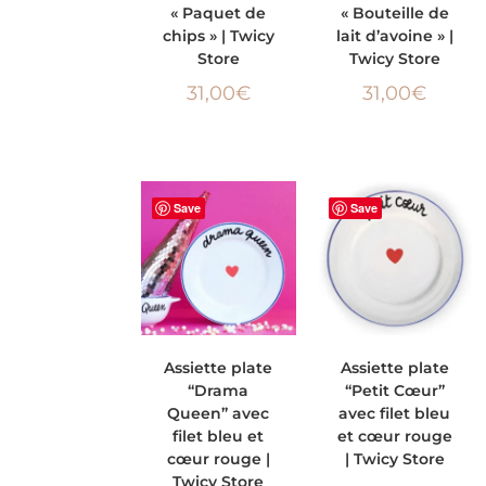
« Paquet de
« Bouteille de
chips » | Twicy
lait d’avoine » |
Store
Twicy Store
31,00
€
31,00
€
Save
Save
AJOUTER AU
AJOUTER AU
Assiette plate
Assiette plate
“Drama
“Petit Cœur”
PANIER
PANIER
Queen” avec
avec filet bleu
filet bleu et
et cœur rouge
cœur rouge |
| Twicy Store
Twicy Store