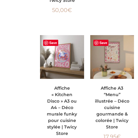
Twicy Store
50,00
€
Save
Save
CHOIX DES
AJOUTER AU
Affiche
Affiche A3
« Kitchen
“Menu”
OPTIONS
PANIER
Disco » A3 ou
illustrée – Déco
A4 – Déco
cuisine
murale funky
gourmande &
pour cuisine
colorée | Twicy
stylée | Twicy
Store
Store
17,95
€