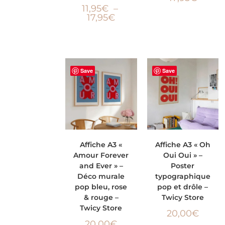
11,95
€
–
17,95
€
Save
Save
AJOUTER AU
AJOUTER AU
Affiche A3 «
Affiche A3 « Oh
Amour Forever
Oui Oui » –
PANIER
PANIER
and Ever » –
Poster
Déco murale
typographique
pop bleu, rose
pop et drôle –
& rouge –
Twicy Store
Twicy Store
20,00
€
20,00
€