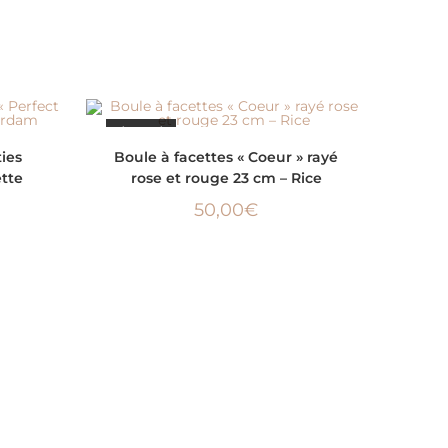
ÉPUISÉ
LIRE LA SUITE
ies
Boule à facettes « Coeur » rayé
ette
rose et rouge 23 cm – Rice
50,00
€