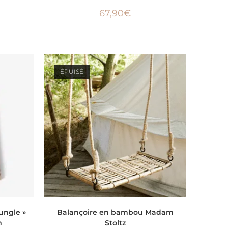
67,90
€
ÉPUISÉ
LIRE LA SUITE
ungle »
Balançoire en bambou Madam
m
Stoltz