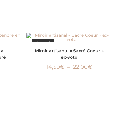
ÉPUISÉ
CHOIX DES OPTIONS
 à
Miroir artisanal « Sacré Coeur »
oré
ex-voto
14,50
€
–
22,00
€