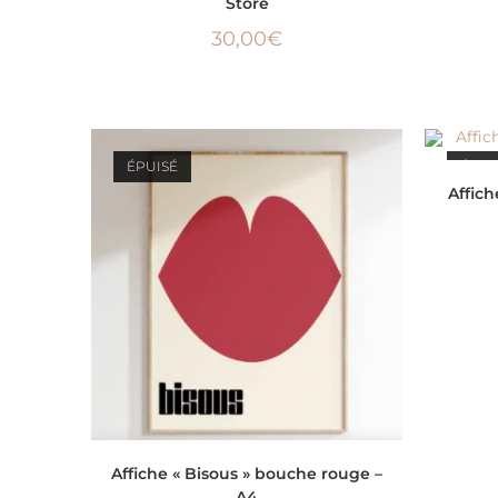
Store
30,00
€
ÉPUISÉ
ÉPUI
Affich
LIRE LA SUITE
Affiche « Bisous » bouche rouge –
A4