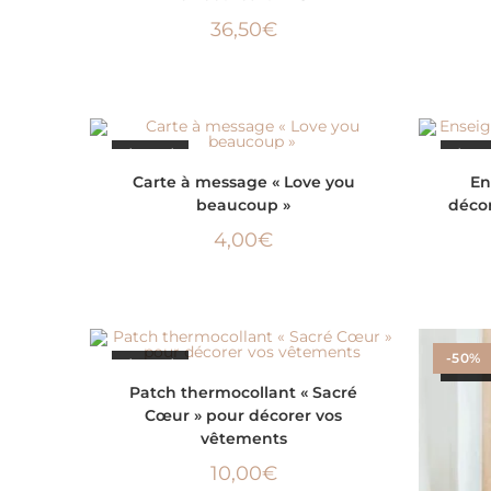
36,50
€
ÉPUISÉ
ÉPUI
LIRE LA SUITE
Carte à message « Love you
En
beaucoup »
décor
4,00
€
-50%
ÉPUISÉ
ÉPUI
LIRE LA SUITE
Patch thermocollant « Sacré
Cœur » pour décorer vos
vêtements
10,00
€