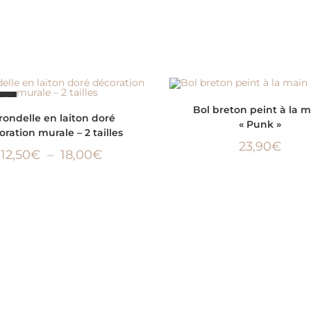
SÉ
ÉPUISÉ
LIRE LA SUITE
Bol breton peint à la 
CHOIX DES OPTIONS
rondelle en laiton doré
« Punk »
ration murale – 2 tailles
23,90
€
12,50
€
–
18,00
€