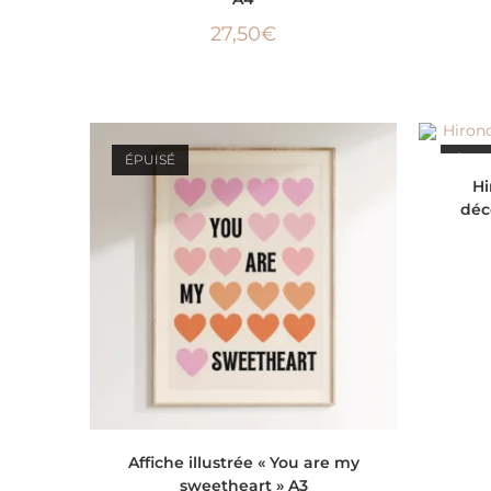
27,50
€
ÉPUISÉ
ÉPUI
Hi
déco
LIRE LA SUITE
Affiche illustrée « You are my
sweetheart » A3