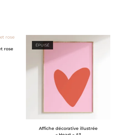
ÉPUISÉ
et rose
LIRE LA SUITE
Affiche décorative illustrée
« Heart » A3