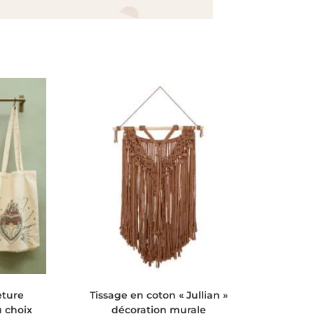
AJOUTER AU PANIER
eture
Tissage en coton « Jullian »
 choix
décoration murale