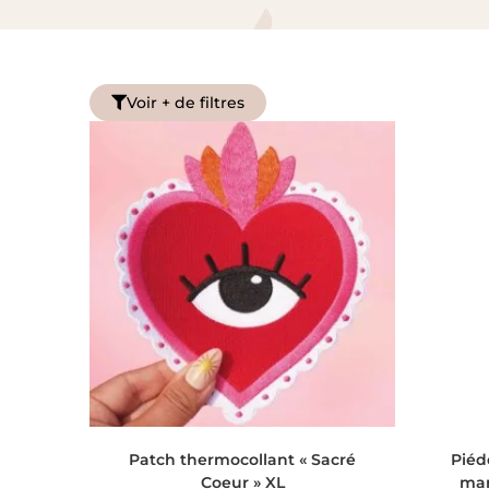
Voir + de filtres
AJOUTER AU PANIER
Patch thermocollant « Sacré
Piéd
Coeur » XL
man