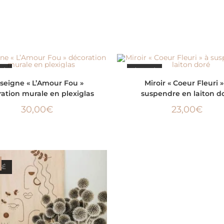
SÉ
ÉPUISÉ
LIRE LA SUITE
LIRE LA SUITE
seigne « L’Amour Fou »
Miroir « Coeur Fleuri »
ation murale en plexiglas
suspendre en laiton d
30,00
€
23,00
€
SÉ