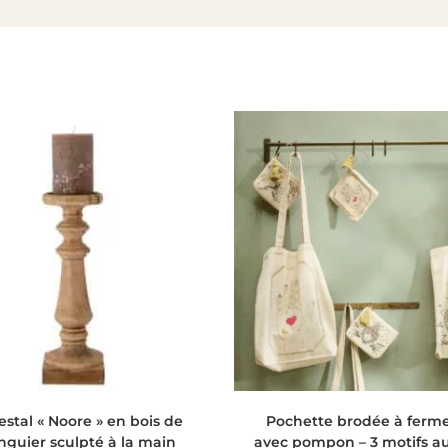
AJOUTER AU PANIER
CHOIX DES OPTIONS
estal « Noore » en bois de
Pochette brodée à ferm
guier sculpté à la main
avec pompon – 3 motifs au