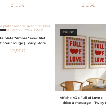
21,00
€
21,95
€
SÉ
ÉPUISÉ
LIRE LA SUITE
te plate “Amore” avec filet
t cœur rouge | Twicy Store
27,90
€
LIRE LA SUITE
Affiche A3 « Full of Love » 
déco à message – Twicy 