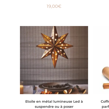
19,00
€
AJOUTER AU PANIER
Etoile en métal lumineuse Led à
Coff
suspendre ou à poser
parf