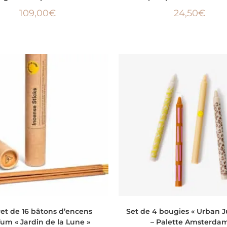
109,00
€
24,50
€
AJOUTER AU PANIER
AJOUTER AU PANIER
ret de 16 bâtons d’encens
Set de 4 bougies « Urban J
um « Jardin de la Lune »
– Palette Amsterda