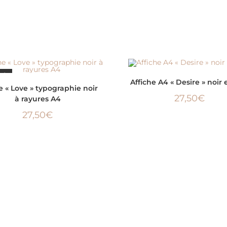
SÉ
ÉPUISÉ
LIRE LA SUITE
Affiche A4 « Desire » noir 
LIRE LA SUITE
e « Love » typographie noir
27,50
€
à rayures A4
27,50
€