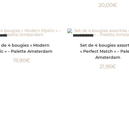
20,00
€
SÉ
ÉPUISÉ
LIRE LA SUITE
LIRE LA SUITE
 de 4 bougies « Modern
Set de 4 bougies assort
ic » – Palette Amsterdam
« Perfect Match » – Pal
Amsterdam
19,90
€
21,95
€