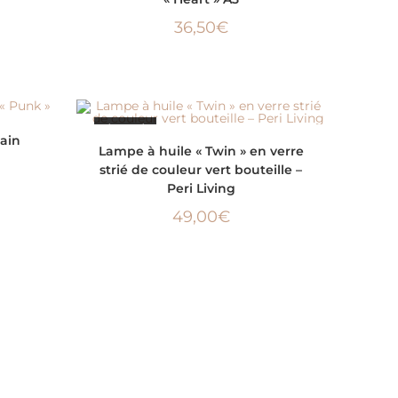
36,50
€
ÉPUISÉ
main
LIRE LA SUITE
Lampe à huile « Twin » en verre
strié de couleur vert bouteille –
Peri Living
49,00
€