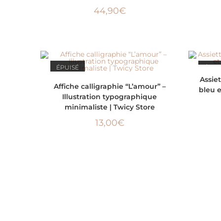
44,90
€
ÉPUISÉ
ÉPUI
Assiet
LIRE LA SUITE
Affiche calligraphie “L’amour” –
bleu e
Illustration typographique
minimaliste | Twicy Store
13,00
€