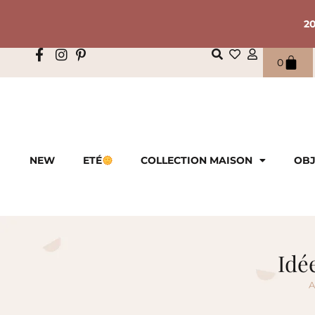
2
0
NEW
ETÉ
COLLECTION MAISON
OBJ
Idé
A