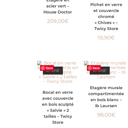
LIRE LA SUITE
Pichet en verre
acier vert –
PANIER
et couvercle
House Doctor
chromé
209,00
€
« Chives » –
Twicy Store
19,90
€
Save
Save
ÉPUISÉ
ÉPUISÉ
LIRE LA SUITE
Etagère murale
CHOIX DES
Bocal en verre
compartimentée
avec couvercle
en bois blanc –
OPTIONS
en bois sculpté
Ib Laursen
« Salvie » 2
98,00
€
tailles – Twicy
Store