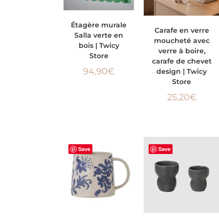
AJOUTER AU
Étagère murale
AJOUTER AU PANIER
Carafe en verre
Salla verte en
PANIER
moucheté avec
bois | Twicy
verre à boire,
Store
carafe de chevet
94,90
€
design | Twicy
Store
25,20
€
Save
Save
AJOUTER AU