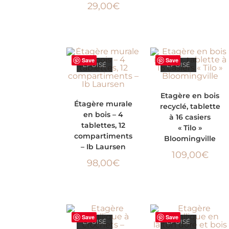
29,00
€
Save
Save
ÉPUISÉ
ÉPUISÉ
LIRE LA SUITE
Etagère en bois
LIRE LA SUITE
Étagère murale
recyclé, tablette
en bois – 4
à 16 casiers
tablettes, 12
« Tilo »
compartiments
Bloomingville
– Ib Laursen
109,00
€
98,00
€
Save
Save
ÉPUISÉ
ÉPUISÉ