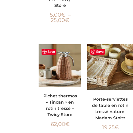
Store
15,00
€
–
25,00
€
Save
Save
AJOUTER AU
Pichet thermos
AJOUTER AU PANIER
Porte-serviettes
« Tincan » en
PANIER
de table en rotin
rotin tressé –
tressé naturel
Twicy Store
Madam Stoltz
62,00
€
19,25
€