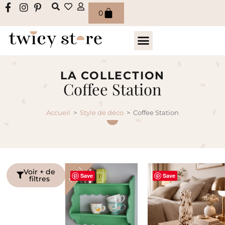
0
LA COLLECTION
Coffee Station
Accueil
>
Style de déco
>
Coffee Station
NEW !
Voir + de
Save
Save
filtres