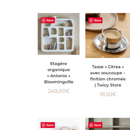
Save
Save
AJOUTER AU
Etagère
AJOUTER AU PANIER
Tasse « Citrea »
organique
PANIER
avec soucoupe –
« Antonio »
finition chromée
Bloomingville
| Twicy Store
249,00
€
18,50
€
Save
Save