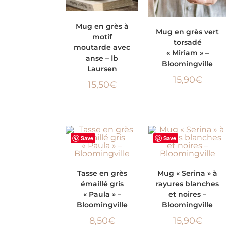
AJOUTER AU
Mug en grès à
AJOUTER AU PANIER
Mug en grès vert
motif
PANIER
torsadé
moutarde avec
« Miriam » –
anse – Ib
Bloomingville
Laursen
15,90
€
15,50
€
Save
Save
AJOUTER AU
AJOUTER AU PANIER
Tasse en grès
Mug « Serina » à
émaillé gris
rayures blanches
PANIER
« Paula » –
et noires –
Bloomingville
Bloomingville
8,50
€
15,90
€