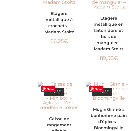
LIRE LA SUITE
Etagère
LIRE LA SUITE
Etagère
métallique à
métallique en
crochets –
laiton doré et
Madam Stoltz
bois de
66,25
€
manguier –
Madam Stoltz
89,50
€
Save
Save
ÉPUISÉ
ÉPUISÉ
LIRE LA SUITE
Mug « Ginnie »
bonhomme pain
CHOIX DES
Caisse de
d’épices –
rangement
OPTIONS
Bloomingville
pliable