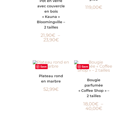
Pot en verre
avec couvercle
119,00
€
OPTIONS
en bois
« Kauna »
Bloomingville –
2 tailles
21,90
€
–
23,90
€
Save
Save
AJOUTER AU
Plateau rond
CHOIX DES OPTIONS
Bougie
en marbre
PANIER
parfumée
52,99
€
« Coffee Shop » –
2 tailles
18,00
€
–
40,00
€