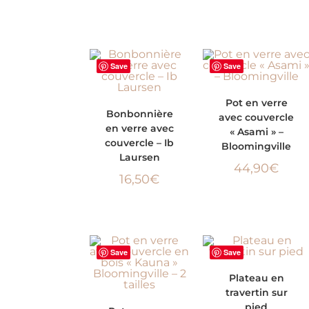
Save
Save
AJOUTER AU PANIER
Pot en verre
AJOUTER AU
Bonbonnière
avec couvercle
en verre avec
« Asami » –
PANIER
couvercle – Ib
Bloomingville
Laursen
44,90
€
16,50
€
Save
Save
AJOUTER AU PANIER
Plateau en
travertin sur
CHOIX DES
pied