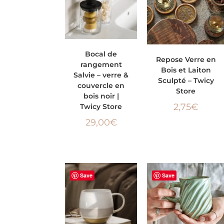
CHOIX DES
Bocal de
AJOUTER AU PANIER
Repose Verre en
rangement
OPTIONS
Bois et Laiton
Salvie – verre &
Sculpté – Twicy
couvercle en
Store
bois noir |
2,75
€
Twicy Store
29,00
€
Save
Save