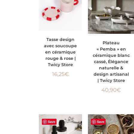
AJOUTER AU
Tasse design
AJOUTER AU PANIER
Plateau
avec soucoupe
PANIER
« Pemba » en
en céramique
céramique blanc
rouge & rose |
cassé, Élégance
Twicy Store
naturelle &
16,25
€
design artisanal
| Twicy Store
40,90
€
Save
Save