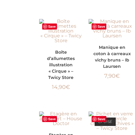
Save
Save
AJOUTER AU PANIER
Manique en
AJOUTER AU
Boîte
coton à carreaux
d’allumettes
vichy bruns – Ib
PANIER
illustration
Laursen
« Cirque » –
7,90
€
Twicy Store
14,90
€
Save
Save
ÉPUISÉ
AJOUTER AU
Etagère en