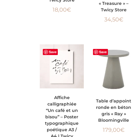
« Treasure » –
18,00
€
Twicy Store
34,50
€
Save
Save
CHOIX DES
Affiche
AJOUTER AU PANIER
Table d’appoint
calligraphiée
OPTIONS
ronde en béton
“Un café et un
gris « Ray »
bisou” – Poster
Bloomingville
typographique
179,00
€
poétique A3 /
A4 | Twicy