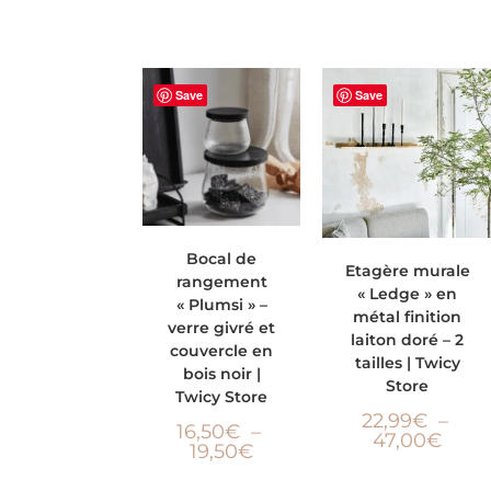
Save
Save
CHOIX DES
Bocal de
CHOIX DES OPTIONS
Etagère murale
rangement
OPTIONS
« Ledge » en
« Plumsi » –
métal finition
verre givré et
laiton doré – 2
couvercle en
tailles | Twicy
bois noir |
Store
Twicy Store
22,99
€
–
16,50
€
–
47,00
€
19,50
€