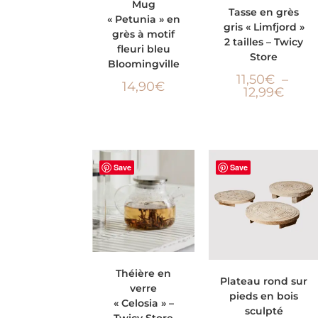
Mug
CHOIX DES OPTIONS
Tasse en grès
« Petunia » en
PANIER
gris « Limfjord »
grès à motif
2 tailles – Twicy
fleuri bleu
Store
Bloomingville
11,50
€
–
14,90
€
12,99
€
Save
Save
AJOUTER AU
Théière en
AJOUTER AU PANIER
Plateau rond sur
verre
PANIER
pieds en bois
« Celosia » –
sculpté
Twicy Store